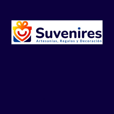
DECORACIÓN Y OTROS
DIOSES
PERSONAJES
MONUMENTOS
CENTROS DE MESA
FIGURAS DE FICCIÓN
ARTE RELIGIOSO
PESEBRES Y SAGRADAS FAMILIAS
ÁNGELES Y ARCÁNGELES
VÍRGENES Y SANTOS
ARTESANÍAS COLOMBIANAS