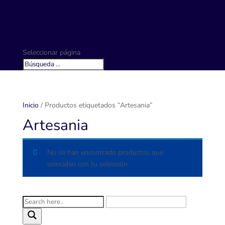
PELUCHES
JUEGOS DE MESA
CONTACTO
BLOG
Seleccionar página
Inicio
/ Productos etiquetados “Artesania”
Artesania
No se han encontrado productos que
coincidan con tu selección.