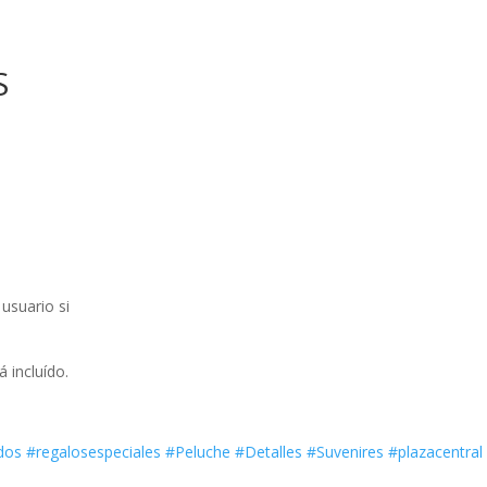
S
usuario si
 incluído.
dos
#regalosespeciales
#Peluche
#Detalles
#Suvenires
#plazacentral