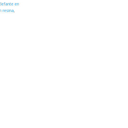
Elefante en
n resina
,