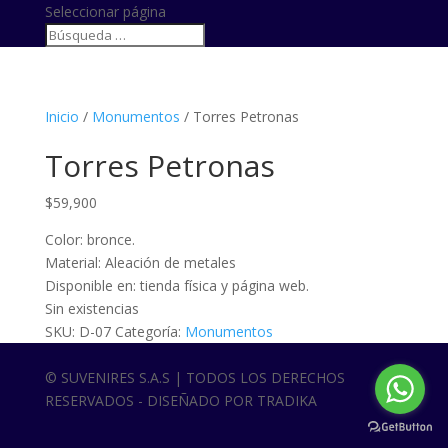
Seleccionar página
Inicio
/
Monumentos
/ Torres Petronas
Torres Petronas
$
59,900
Color: bronce.
Material: Aleación de metales
Disponible en: tienda física y página web.
Sin existencias
SKU:
D-07
Categoría:
Monumentos
© SUVENIRES S.A.S | TODOS LOS DERECHOS
RESERVADOS - DISEÑADO POR TRADIKA