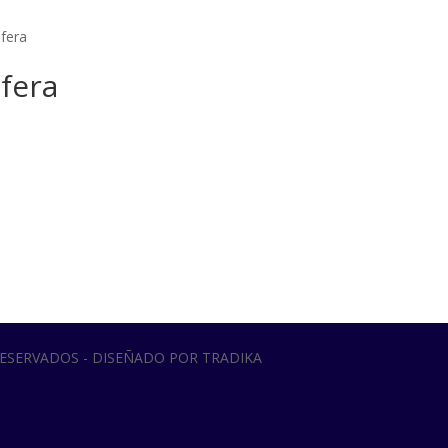
sfera
sfera
RESERVADOS - DISEÑADO POR TRADIKA