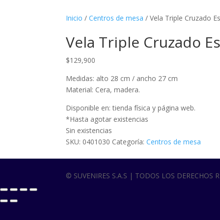
Inicio
/
Centros de mesa
/ Vela Triple Cruzado E
Vela Triple Cruzado E
$
129,900
Medidas: alto 28 cm / ancho 27 cm
Material: Cera, madera.
Disponible en: tienda física y página web.
*Hasta agotar existencias
Sin existencias
SKU:
0401030
Categoría:
Centros de mesa
© SUVENIRES S.A.S | TODOS LOS DERECHOS 