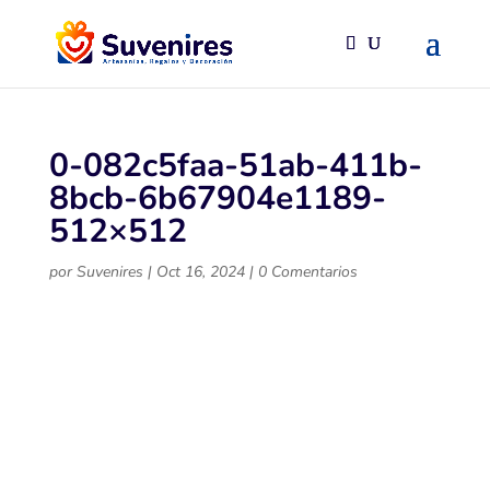
0-082c5faa-51ab-411b-
8bcb-6b67904e1189-
512×512
por
Suvenires
|
Oct 16, 2024
|
0 Comentarios