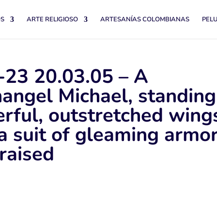
OS
ARTE RELIGIOSO
ARTESANÍAS COLOMBIANAS
PEL
23 20.03.05 – A
hangel Michael, standing
rful, outstretched wing
a suit of gleaming armor
raised