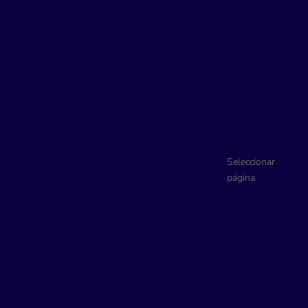
SANTOS
ARTESANÍAS
COLOMBIANAS
PELUCHES
JUEGOS
DE
MESA
CONTACTO
BLOG
Seleccionar
página
DECORACIÓN
Y
OTROS
DIOSES
PERSONAJES
MONUMENTOS
CENTROS
DE