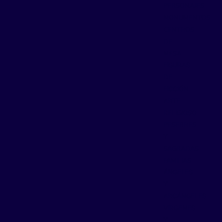
PERSONAJES
MONUMENTOS
CENTROS
DE
MESA
FIGURAS
DE
FICCIÓN
ARTE
RELIGIOSO
PESEBRES
Y
SAGRADAS
FAMILIAS
ÁNGELES
Y
ARCÁNGELES
VÍRGENES
Y