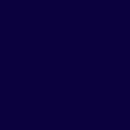
MESA
FIGURAS
DE
FICCIÓN
ARTE
RELIGIOSO
PESEBRES
Y
SAGRADAS
FAMILIAS
ÁNGELES
Y
ARCÁNGELES
VÍRGENES
Y
SANTOS
ARTESANÍAS
COLOMBIANAS
PELUCHES