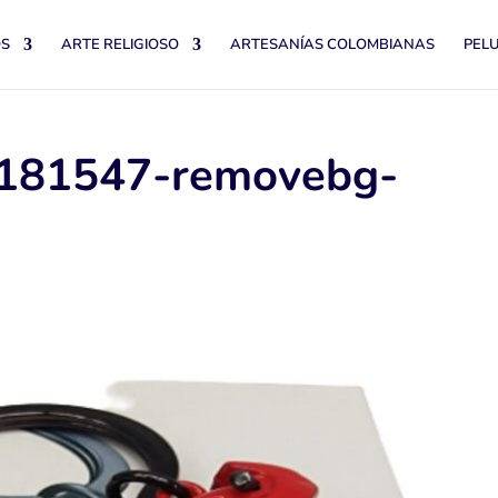
OS
ARTE RELIGIOSO
ARTESANÍAS COLOMBIANAS
PEL
181547-removebg-