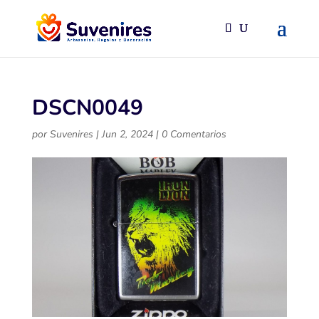
DSCN0049
por
Suvenires
|
Jun 2, 2024
|
0 Comentarios