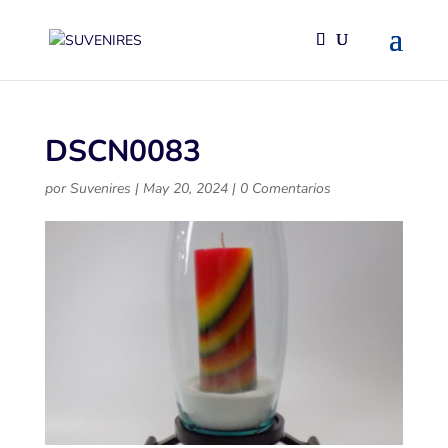
DSCN0083
por
Suvenires
|
May 20, 2024
|
0 Comentarios