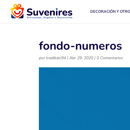
DECORACIÓN Y OTR
fondo-numeros
por
tradikalc94
|
Abr 29, 2020
|
0 Comentarios