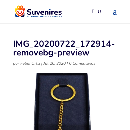
IMG_20200722_172914-
removebg-preview
por
Fabio Ortiz
|
Jul 26, 2020
|
0 Comentarios