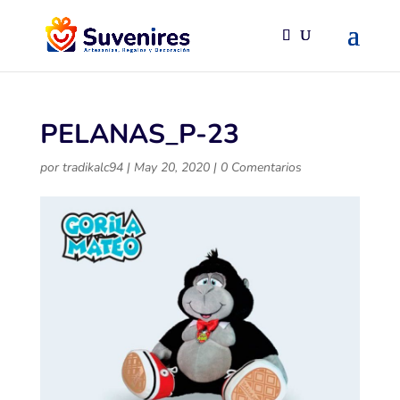
PELANAS_P-23
por
tradikalc94
|
May 20, 2020
|
0 Comentarios