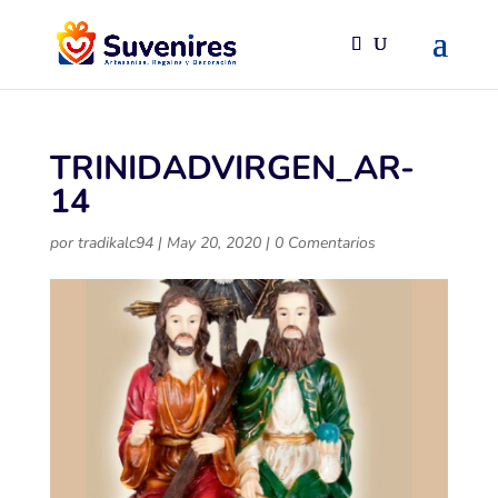
TRINIDADVIRGEN_AR-
14
por
tradikalc94
|
May 20, 2020
|
0 Comentarios